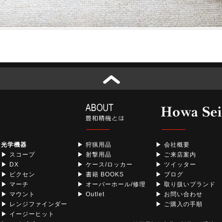
光学機器
▶ 狩猟用品
▶ 会社概要
▶ スコープ
▶ 射撃用品
▶ ご来店案内
▶ DX
▶ ケース/ロッカー
▶ ツイッター
▶ ビクセン
▶ 書籍 BOOKS
▶ ブログ
▶ マーチ
▶ オーバーホール/修理
▶ 取り扱いブランド
▶ マウント
▶ Outlet
▶ お問い合わせ
▶ レンジファインダー
▶ ご購入の手順
▶ イージーヒット