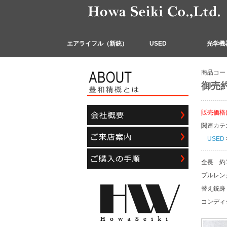
エアライフル（新銃）
USED
光学機
商品コー
御売約
販売価格
関連カテ
USED
全長 約
プルレン
替え銃身
コンディ