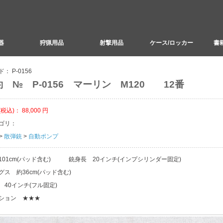
器
狩猟用品
射撃用品
ケース/ロッカー
書籍
ド：
P-0156
 № P-0156 マーリン M120 12番
(税込)：
88,000
円
ゴリ：
>
散弾銃
>
自動ポンプ
101cm(パッド含む) 銃身長 20インチ(インプシリンダー固定)
グス 約36cm(パッド含む)
 40インチ(フル固定)
ション ★★★