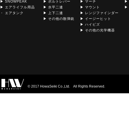
▶ SNOWPEAK
▶ ボルトレバー
▶ マーチ
▶
▶ エアライフル用品
▶ 水平二連
▶ マウント
▶ 
・ エアタンク
▶ 上下二連
▶ レンジファインダー
▶ その他の散弾銃
▶ イージーヒット
▶ ハイビズ
▶ その他の光学機器
© 2017 HowaSeiki Co.,Ltd. All Rights Reserved.