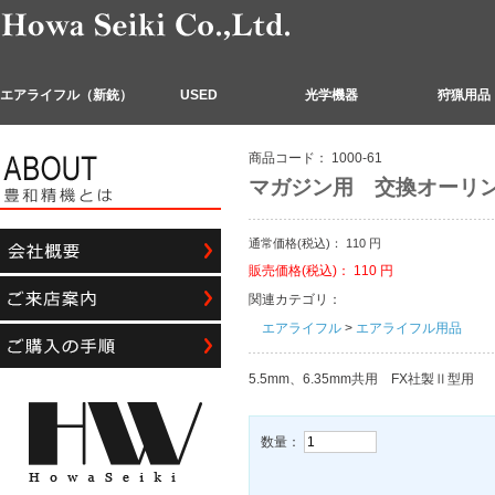
エアライフル（新銃）
USED
光学機器
狩猟用品
商品コード：
1000-61
マガジン用 交換オーリン
通常価格(税込)：
110
円
販売価格(税込)：
110
円
関連カテゴリ：
エアライフル
>
エアライフル用品
5.5mm、6.35mm共用 FX社製Ⅱ型用
数量：