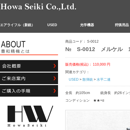
エアライフル（新銃）
USED
光学機器
狩猟用品
商品コード：
S-0012
№ S-0012 メルケル 
販売価格(税込)：
110,000
円
関連カテゴリ：
USED
>
散弾銃
>
水平二連
全長 約105cm 銃身長 約26インチ
コンディション ★★+α