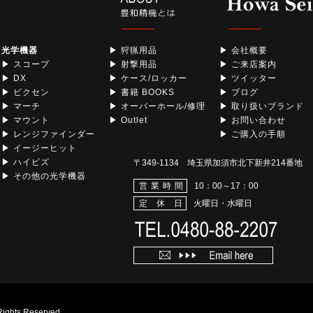
光学機器
▶ 狩猟用品
▶ 会社概要
▶ スコープ
▶ 射撃用品
▶ ご来店案内
▶ DX
▶ ケース/ロッカー
▶ ツイッター
▶ ビクセン
▶ 書籍 BOOKS
▶ ブログ
▶ マーチ
▶ オーバーホール/修理
▶ 取り扱いブランド
▶ マウント
▶ Outlet
▶ お問い合わせ
▶ レンジファインダー
▶ ご購入の手順
▶ イージーヒット
▶ ハイビズ
〒349-1134 埼玉県加須市北下新井214番地
▶ その他の光学機器
営業時間
10：00～17：00
定 休 日
火曜日・水曜日
Rights Reserved.