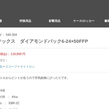
器
狩猟用品
射撃用品
ケース/ロッカー
書籍
ド：
540-304
ックス ダイアモンドバック6-24×50FFP
(税込)：
116,600
円
ゴリ：
器
>
スコープ
>
サイトロン
ートルからピントが合うので空気銃猟にぴったりです。
16倍
ズ径 : 44㎜
 : EBR-2C