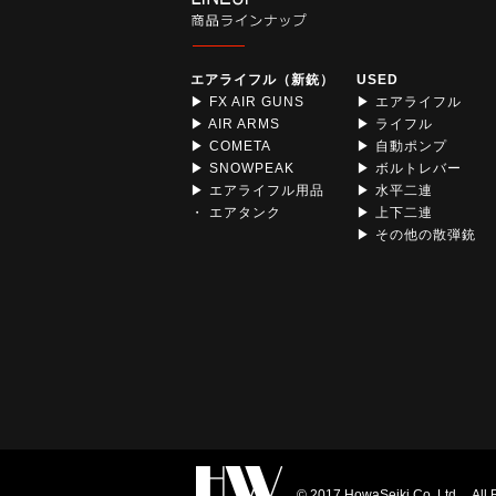
エアライフル（新銃）
USED
▶ FX AIR GUNS
▶ エアライフル
▶ AIR ARMS
▶ ライフル
▶ COMETA
▶ 自動ポンプ
▶ SNOWPEAK
▶ ボルトレバー
▶ エアライフル用品
▶ 水平二連
・ エアタンク
▶ 上下二連
▶ その他の散弾銃
© 2017 HowaSeiki Co.,Ltd. All 