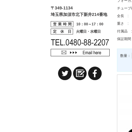
フォーカ
〒349-1134
チューブ
埼玉県加須市北下新井214番地
全長 : 
重さ : 
営業時間
10：00～17：00
付属品 
定 休 日
火曜日・水曜日
保証期間
数量：