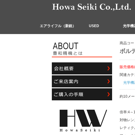
エアライフル（新銃）
USED
光学機
商品コー
ボルテ
販売価格
関連カテ
光学機
約10メ
倍率:4～
対物レン
レティクル