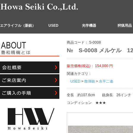
エアライフル（新銃）
USED
光学機器
狩猟用品
商品コード：
S-0008
№ S-0008 メルケル 1
販売価格(税込)：
154,000
円
関連カテゴリ：
USED
>
散弾銃
>
水平二連
全長 約107.6cm 銃身長 26インチ 
コンディション ★★★