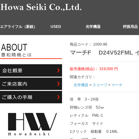
エアライフル（新銃）
USED
光学機器
狩猟用品
商品コード：
1000-96
マーチF D24V52FML
販売価格(税込)：
319,000
円
関連カテゴリ：
光学機器
>
スコープ
>
マーチ
倍 率 3～24倍
対物レンズ径 52㎜
レティクル FML-1
フォーカス サイド
1クリック 移動量 0.1MIL