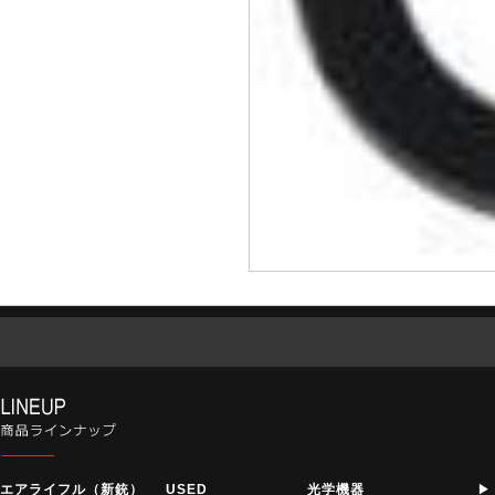
エアライフル（新銃）
USED
光学機器
▶