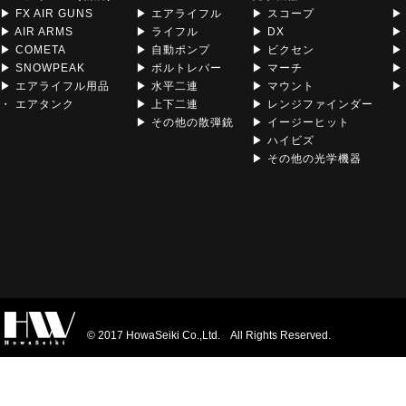
▶ FX AIR GUNS
▶ エアライフル
▶ スコープ
▶
▶ AIR ARMS
▶ ライフル
▶ DX
▶
▶ COMETA
▶ 自動ポンプ
▶ ビクセン
▶
▶ SNOWPEAK
▶ ボルトレバー
▶ マーチ
▶
▶ エアライフル用品
▶ 水平二連
▶ マウント
▶ 
・ エアタンク
▶ 上下二連
▶ レンジファインダー
▶ その他の散弾銃
▶ イージーヒット
▶ ハイビズ
▶ その他の光学機器
© 2017 HowaSeiki Co.,Ltd. All Rights Reserved.