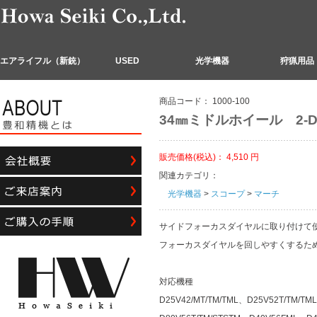
エアライフル（新銃）
USED
光学機器
狩猟用品
商品コード：
1000-100
34㎜ミドルホイール 2-DB
販売価格(税込)：
4,510
円
関連カテゴリ：
光学機器
>
スコープ
>
マーチ
サイドフォーカスダイヤルに取り付けて
フォーカスダイヤルを回しやすくするため
対応機種
D25V42/MT/TM/TML、D25V52T/TM/