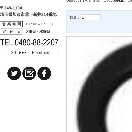
D80V56T/TM/STSTM、D40V56FML、D
〒349-1134
埼玉県加須市北下新井214番地
数量：
営業時間
10：00～17：00
定 休 日
火曜日・水曜日