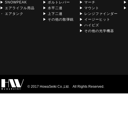
▶ SNOWPEAK
▶ ボルトレバー
▶ マーチ
▶
▶ エアライフル用品
▶ 水平二連
▶ マウント
▶ 
・ エアタンク
▶ 上下二連
▶ レンジファインダー
▶ その他の散弾銃
▶ イージーヒット
▶ ハイビズ
▶ その他の光学機器
© 2017 HowaSeiki Co.,Ltd. All Rights Reserved.