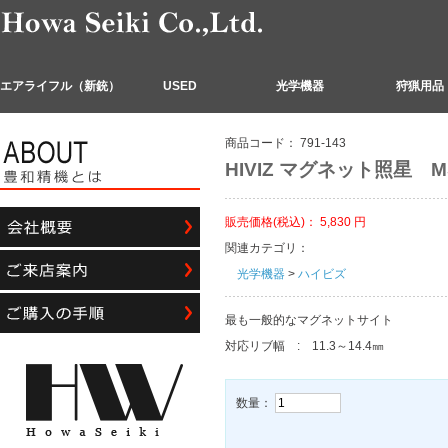
エアライフル（新銃）
USED
光学機器
狩猟用品
商品コード：
791-143
HIVIZ マグネット照星 M
販売価格(税込)：
5,830
円
関連カテゴリ：
光学機器
>
ハイビズ
最も一般的なマグネットサイト
対応リブ幅 : 11.3～14.4㎜
数量：