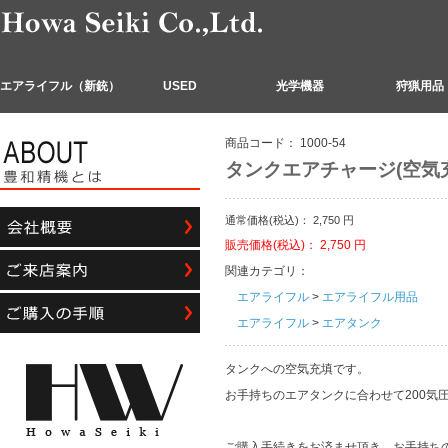
エアライフル（新銃）
USED
光学機器
狩猟用品
商品コード：
1000-54
タンクエアチャージ(空気充
通常価格(税込)：
2,750
円
販売価格(税込)：
2,750
円
関連カテゴリ：
エアライフル
>
エアライフル用品
エアライフル
>
エアタンク
タンクへの空気充填です。
お手持ちのエアタンクに合わせて200気圧
ご購入手続きをお済ませ頂き、お手持ち