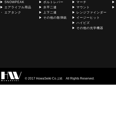
▶ SNOWPEAK
▶ ボルトレバー
▶ マーチ
▶
▶ エアライフル用品
▶ 水平二連
▶ マウント
▶ 
・ エアタンク
▶ 上下二連
▶ レンジファインダー
▶ その他の散弾銃
▶ イージーヒット
▶ ハイビズ
▶ その他の光学機器
© 2017 HowaSeiki Co.,Ltd. All Rights Reserved.