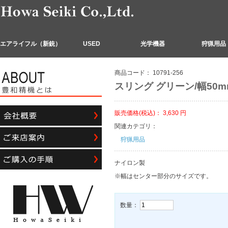
エアライフル（新銃）
USED
光学機器
狩猟用品
商品コード：
10791-256
スリング グリーン/幅50m
販売価格(税込)：
3,630
円
関連カテゴリ：
狩猟用品
ナイロン製
※幅はセンター部分のサイズです。
数量：